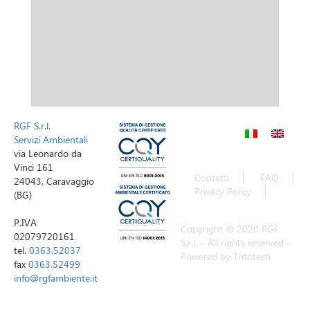
RGF S.r.l.
Servizi Ambientali
via Leonardo da
Vinci 161
Contatti
FAQ
24043, Caravaggio
Privacy Policy
(BG)
P.IVA
Copyright © 2020 RGF
02079720161
S.r.l. – All rights reserved –
tel.
0363.52037
Powered by Tritotech
fax
0363.52499
info@rgfambiente.it