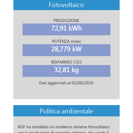
Fotovoltaico
PRODUZIONE
72,91 kWh
POTENZA (max)
28,779 kW
RISPARMIO CO2
32,81 kg
Dati aggiornati al
05/08/2026
Politica ambientale
RGF ha installato un moderno sistema fotovoltaico
per la produzione di corrente elettrica, che rende il