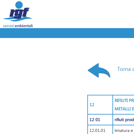
Torna a
RIFIUTI 
12
METALLI E
12 01
rifiuti pro
12.01.01
limatura e 