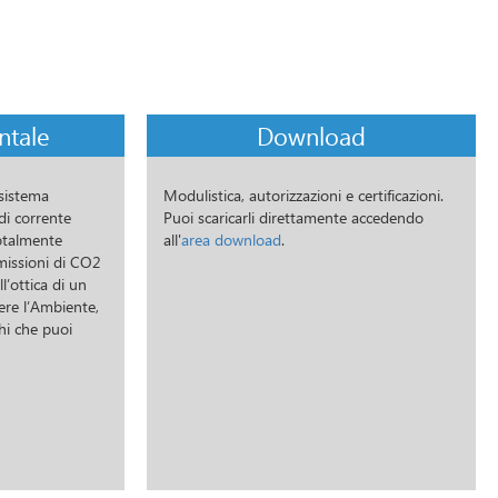
ntale
Download
sistema
Modulistica, autorizzazioni e certificazioni.
di corrente
Puoi scaricarli direttamente accedendo
totalmente
all'
area download
.
missioni di CO2
l’ottica di un
re l’Ambiente,
hi che puoi