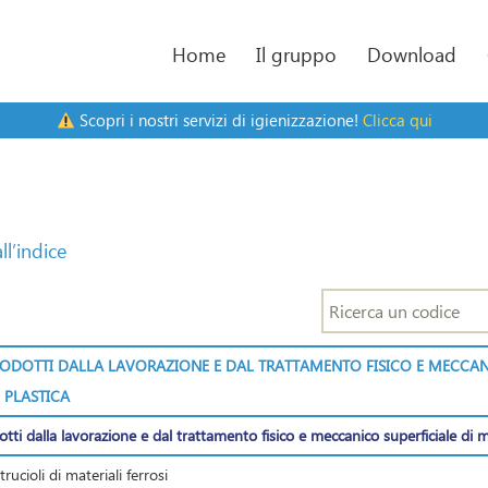
Home
Il gruppo
Download
Scopri i nostri servizi di igienizzazione!
Clicca qui
ll’indice
PRODOTTI DALLA LAVORAZIONE E DAL TRATTAMENTO FISICO E MECCAN
 PLASTICA
dotti dalla lavorazione e dal trattamento fisico e meccanico superficiale di m
trucioli di materiali ferrosi